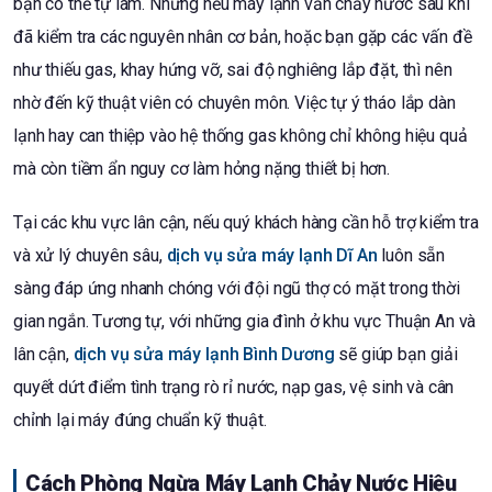
bạn có thể tự làm. Nhưng nếu máy lạnh vẫn chảy nước sau khi
đã kiểm tra các nguyên nhân cơ bản, hoặc bạn gặp các vấn đề
như thiếu gas, khay hứng vỡ, sai độ nghiêng lắp đặt, thì nên
nhờ đến kỹ thuật viên có chuyên môn. Việc tự ý tháo lắp dàn
lạnh hay can thiệp vào hệ thống gas không chỉ không hiệu quả
mà còn tiềm ẩn nguy cơ làm hỏng nặng thiết bị hơn.
Tại các khu vực lân cận, nếu quý khách hàng cần hỗ trợ kiểm tra
và xử lý chuyên sâu,
dịch vụ sửa máy lạnh Dĩ An
luôn sẵn
sàng đáp ứng nhanh chóng với đội ngũ thợ có mặt trong thời
gian ngắn. Tương tự, với những gia đình ở khu vực Thuận An và
lân cận,
dịch vụ sửa máy lạnh Bình Dương
sẽ giúp bạn giải
quyết dứt điểm tình trạng rò rỉ nước, nạp gas, vệ sinh và cân
chỉnh lại máy đúng chuẩn kỹ thuật.
Cách Phòng Ngừa Máy Lạnh Chảy Nước Hiệu