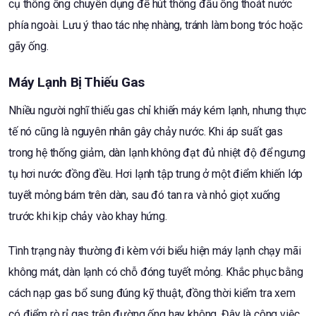
cụ thông ống chuyên dụng để hút thông đầu ống thoát nước
phía ngoài. Lưu ý thao tác nhẹ nhàng, tránh làm bong tróc hoặc
gãy ống.
Máy Lạnh Bị Thiếu Gas
Nhiều người nghĩ thiếu gas chỉ khiến máy kém lạnh, nhưng thực
tế nó cũng là nguyên nhân gây chảy nước. Khi áp suất gas
trong hệ thống giảm, dàn lạnh không đạt đủ nhiệt độ để ngưng
tụ hơi nước đồng đều. Hơi lạnh tập trung ở một điểm khiến lớp
tuyết mỏng bám trên dàn, sau đó tan ra và nhỏ giọt xuống
trước khi kịp chảy vào khay hứng.
Tình trạng này thường đi kèm với biểu hiện máy lạnh chạy mãi
không mát, dàn lạnh có chỗ đóng tuyết mỏng. Khắc phục bằng
cách nạp gas bổ sung đúng kỹ thuật, đồng thời kiểm tra xem
có điểm rò rỉ gas trên đường ống hay không. Đây là công việc