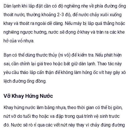
Dàn lạnh khi lắp đặt cần có độ nghiêng nhẹ về phía đường ống
thoát nước, thường khoảng 2-3 độ, để nước chảy xuôi xuống
khay và thoát ra ngoài dễ dàng. Nếu máy bị lắp quá thẳng hoặc
nghiêng ngược hướng, nước sẽ đọng ở khay và tràn ra các khe
hở của vỏ nhựa.
Bạn có thể dùng thước thủy (ni vô) để kiểm tra. Nếu phát hiện
sai, cần chỉnh lại giá treo hoặc bát giữ dàn lạnh. Thao tác này
yêu cầu tháo lắp cẩn thận để không làm hỏng ốc vít hay gây xô
lệch đường ống đồng.
Vỡ Khay Hứng Nước
Khay hứng nước làm bằng nhựa, theo thời gian có thể bị giòn,
nứt vỡ do tuổi thọ hoặc va đập trong quá trình vệ sinh trước
đó. Nước sẽ rò rỉ qua các vết nứt này thay vì chảy đúng đường