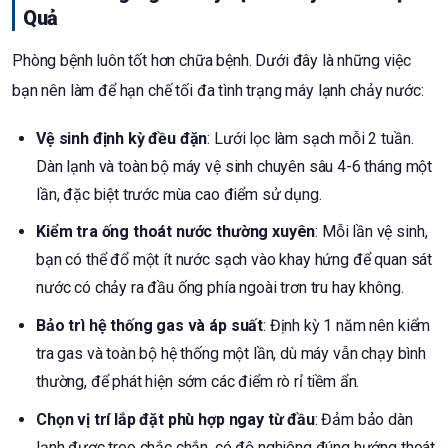
Quả
Phòng bệnh luôn tốt hơn chữa bệnh. Dưới đây là những việc
bạn nên làm để hạn chế tối đa tình trạng máy lạnh chảy nước:
Vệ sinh định kỳ đều đặn
: Lưới lọc làm sạch mỗi 2 tuần.
Dàn lạnh và toàn bộ máy vệ sinh chuyên sâu 4-6 tháng một
lần, đặc biệt trước mùa cao điểm sử dụng.
Kiểm tra ống thoát nước thường xuyên
: Mỗi lần vệ sinh,
bạn có thể đổ một ít nước sạch vào khay hứng để quan sát
nước có chảy ra đầu ống phía ngoài trơn tru hay không.
Bảo trì hệ thống gas và áp suất
: Định kỳ 1 năm nên kiểm
tra gas và toàn bộ hệ thống một lần, dù máy vẫn chạy bình
thường, để phát hiện sớm các điểm rò rỉ tiềm ẩn.
Chọn vị trí lắp đặt phù hợp ngay từ đầu
: Đảm bảo dàn
lạnh được treo chắc chắn, có độ nghiêng đúng hướng thoát