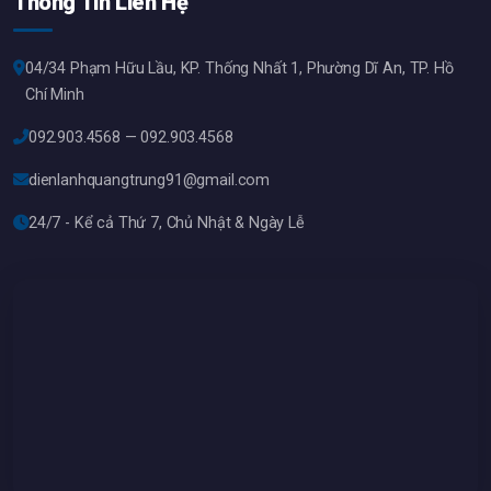
Thông Tin Liên Hệ
04/34 Phạm Hữu Lầu, KP. Thống Nhất 1, Phường Dĩ An, TP. Hồ
Chí Minh
092.903.4568 — 092.903.4568
dienlanhquangtrung91@gmail.com
24/7 - Kể cả Thứ 7, Chủ Nhật & Ngày Lễ