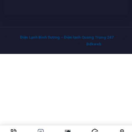
© 2026
Điện Lạnh Bình Dương – Điện lạnh Quang Trung 247
. Tất cả
quyền được bảo lưu. Thiết kế bởi
Bdkweb