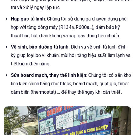
tra và xử lý ngay lập tức.
Nạp gas tủ lạnh:
Chúng tôi sử dụng ga chuyên dụng phù
hợp với từng dòng máy (R134a, R600a…), đảm bảo kỹ
thuật hàn, hút chân không và nạp gas đúng tiêu chuẩn.
Vệ sinh, bảo dưỡng tủ lạnh:
Dịch vụ vệ sinh tủ lạnh định
kỳ giúp loại bỏ vi khuẩn, mùi hôi, tăng hiệu suất làm lạnh và
tiết kiệm điện năng.
Sửa board mạch, thay thế linh kiện:
Chúng tôi có sẵn kho
linh kiện chính hãng như block, board mạch, quạt gió, timer,
cảm biến (thermostat) … để thay thế ngay khi cần thiết .