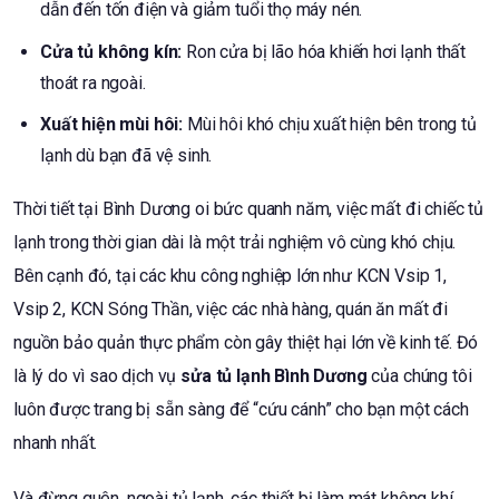
dẫn đến tốn điện và giảm tuổi thọ máy nén.
Cửa tủ không kín:
Ron cửa bị lão hóa khiến hơi lạnh thất
thoát ra ngoài.
Xuất hiện mùi hôi:
Mùi hôi khó chịu xuất hiện bên trong tủ
lạnh dù bạn đã vệ sinh.
Thời tiết tại Bình Dương oi bức quanh năm, việc mất đi chiếc tủ
lạnh trong thời gian dài là một trải nghiệm vô cùng khó chịu.
Bên cạnh đó, tại các khu công nghiệp lớn như KCN Vsip 1,
Vsip 2, KCN Sóng Thần, việc các nhà hàng, quán ăn mất đi
nguồn bảo quản thực phẩm còn gây thiệt hại lớn về kinh tế. Đó
là lý do vì sao dịch vụ
sửa tủ lạnh Bình Dương
của chúng tôi
luôn được trang bị sẵn sàng để “cứu cánh” cho bạn một cách
nhanh nhất.
Và đừng quên, ngoài tủ lạnh, các thiết bị làm mát không khí