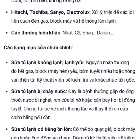
Door, lỗi đèn báo, không đông đá.
Hitachi, Toshiba, Sanyo, Electrolux:
Xử lý triệt để các lỗi
liên quan đến gas, block máy và hệ thống làm lạnh.
Các thương hiệu khác:
Nhật, Cổ, Sharp, Daikin…
Các hạng mục sửa chữa chính:
Sửa tủ lạnh không lạnh, lạnh yếu:
Nguyên nhân thường
do hết gas, block (máy nén) yếu, bám tuyết nhiều hoặc hỏng
van điện từ. Kỹ thuật viên sẽ kiểm tra và khắc phục tận gốc.
Sửa tủ lạnh bị chảy nước:
Đây là bệnh thường gặp do ống
thoát nước bị nghẹt, ron cửa bị hở hoặc dàn bay hơi bị đóng
tuyết. Chúng tôi sẽ vệ sinh, thông tắc và thay thế ron cửa
chính hãng nếu cần.
Sửa tủ lạnh có tiếng ồn lớn:
Có thể do quạt gió, block máy
nén hoặc ống đồng va chạm. Đội ngũ kỹ thuật viên sẽ kiểm