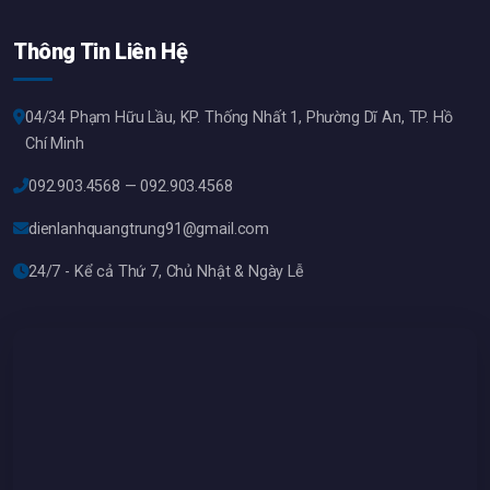
Thông Tin Liên Hệ
04/34 Phạm Hữu Lầu, KP. Thống Nhất 1, Phường Dĩ An, TP. Hồ
Chí Minh
092.903.4568 — 092.903.4568
dienlanhquangtrung91@gmail.com
24/7 - Kể cả Thứ 7, Chủ Nhật & Ngày Lễ