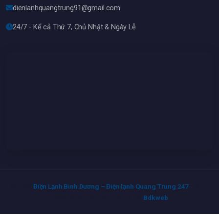
dienlanhquangtrung91@gmail.com
24/7 - Kể cả Thứ 7, Chủ Nhật & Ngày Lễ
© 2026
Điện Lạnh Bình Dương – Điện lạnh Quang Trung 247
. Tất cả
quyền được bảo lưu. Thiết kế bởi
Bdkweb