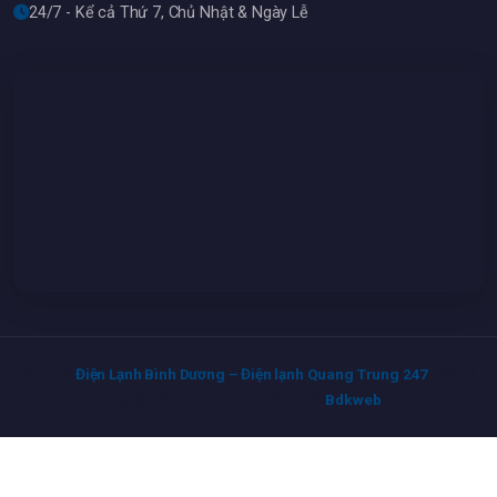
24/7 - Kể cả Thứ 7, Chủ Nhật & Ngày Lễ
© 2026
Điện Lạnh Bình Dương – Điện lạnh Quang Trung 247
. Tất cả
quyền được bảo lưu. Thiết kế bởi
Bdkweb