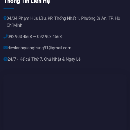
Thông Tin Liên Hệ
04/34 Phạm Hữu Lầu, KP. Thống Nhất 1, Phường Dĩ An, TP. Hồ
Chí Minh
092.903.4568 — 092.903.4568
dienlanhquangtrung91@gmail.com
24/7 - Kể cả Thứ 7, Chủ Nhật & Ngày Lễ