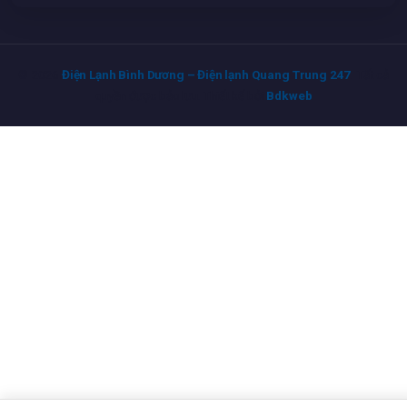
© 2026
Điện Lạnh Bình Dương – Điện lạnh Quang Trung 247
. Tất cả
quyền được bảo lưu. Thiết kế bởi
Bdkweb