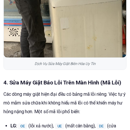
Dịch Vụ Sửa Máy Giặt Biên Hòa Uy Tín
4. Sửa Máy Giặt Báo Lỗi Trên Màn Hình (Mã Lỗi)
Các dòng máy giặt hiện đại đều có bảng mã lỗi riêng. Việc tự ý
mò mẫm sửa chữa khi không hiểu mã lỗi có thể khiến máy hư
hỏng nặng hơn. Một số mã lỗi phổ biến:
LG:
(lỗi xả nước),
(mất cân bằng),
(cửa
OE
UE
DE