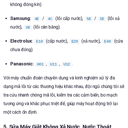
không đóng kín).
Samsung:
/
(lỗi cấp nước),
/
(lỗi xả
4E
4C
5E
SE
nước),
(lỗi cân bằng).
UE
Electrolux:
(cấp nước),
(xả nước),
(cửa
E10
E20
E40
chưa đóng).
Panasonic:
,
,
.
H01
U11
U12
Với máy chuẩn đoán chuyên dụng và kinh nghiệm xử lý đa
dạng mã lỗi từ các thương hiệu khác nhau, đội ngũ chúng tôi sẽ
tra cứu nhanh chóng mã lỗi, kiểm tra các cảm biến, bo mạch
tương ứng và khắc phục triệt để, giúp máy hoạt động trở lại
một cách ổn định.
5. Sửa Máy Giặt Không Xả Nước, Nước Thoát