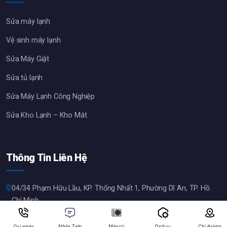
Sửa máy lạnh
Vệ sinh máy lạnh
Sửa Máy Giặt
Sửa tủ lạnh
Sửa Máy Lạnh Công Nghiệp
Sửa Kho Lạnh – Kho Mát
Thông Tin Liên Hệ
04/34 Phạm Hữu Lầu, KP. Thống Nhất 1, Phường Dĩ An, TP. Hồ
Chí Minh
092.903.4568 — 092.903.4568
Gọi ngay
Nhắn Zalo
Máy cũ
Dịch vụ
Chỉ đường